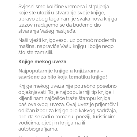
Svjesni smo količine vremena i strpljenja
koje ste uložili u stvaranje svoje knjige,
upravo zbog toga nam je svaka nova knjiga
izazov i radujemo se da budemo dio
stvaranja Vašeg naslijeđa.
Naši vješti knjigovesci, uz pomoć modernih
mašina, napraviće Vašu knjigu i bolje nego
što ste zamislili.
Knjige mekog uveza
Najpopularnije knjige u knjižarama –
savršene za bilo koju tematiku knjige!
Knjige mekog uveza nije potrebno posebno
objašnjavati. To je najpopularniji tip knjige i
klijenti nam najčešće traže štampu knjiga
baš ovakvog uveza. Ovaj uvez je prijemčiv i
odličan izbor za knjige bilo kakvog sadržaja,
bilo da se radi o romanu, poeziji, turističkim
vodićima, dječijim knjigama ili
autobiografijama.