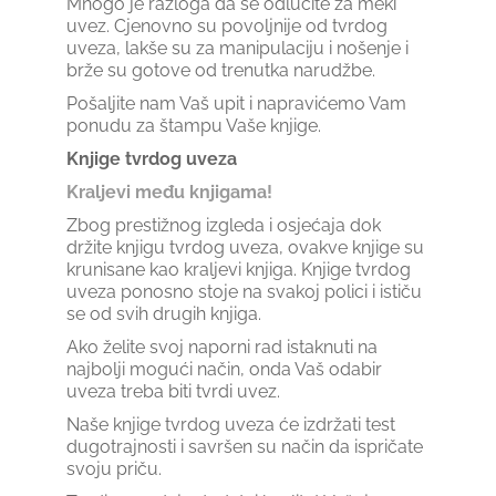
Mnogo je razloga da se odlučite za meki
uvez. Cjenovno su povoljnije od tvrdog
uveza, lakše su za manipulaciju i nošenje i
brže su gotove od trenutka narudžbe.
Pošaljite nam Vaš upit i napravićemo Vam
ponudu za štampu Vaše knjige.
Knjige tvrdog uveza
Kraljevi među knjigama!
Zbog prestižnog izgleda i osjećaja dok
držite knjigu tvrdog uveza, ovakve knjige su
krunisane kao kraljevi knjiga. Knjige tvrdog
uveza ponosno stoje na svakoj polici i ističu
se od svih drugih knjiga.
Ako želite svoj naporni rad istaknuti na
najbolji mogući način, onda Vaš odabir
uveza treba biti tvrdi uvez.
Naše knjige tvrdog uveza će izdržati test
dugotrajnosti i savršen su način da ispričate
svoju priču.