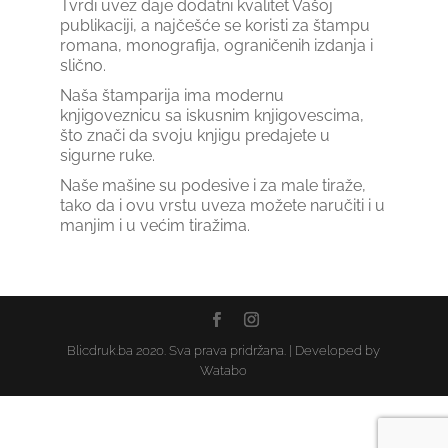
Tvrdi uvez daje dodatni kvalitet Vašoj
publikaciji, a najčešće se koristi za štampu
romana, monografija, ograničenih izdanja i
slično.
Naša štamparija ima modernu
knjigoveznicu sa iskusnim knjigovescima,
što znači da svoju knjigu predajete u
sigurne ruke.
Naše mašine su podesive i za male tiraže,
tako da i ovu vrstu uveza možete naručiti i u
manjim i u većim tiražima.
Blicdruk.ba 2020. Sva prava pridržana. | Developed by
Watabo