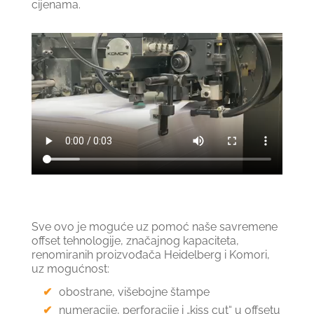
cijenama.
Sve ovo je moguće uz pomoć naše savremene
offset tehnologije, značajnog kapaciteta,
renomiranih proizvođača Heidelberg i Komori,
uz mogućnost:
obostrane, višebojne štampe
numeracije, perforacije i „kiss cut“ u offsetu