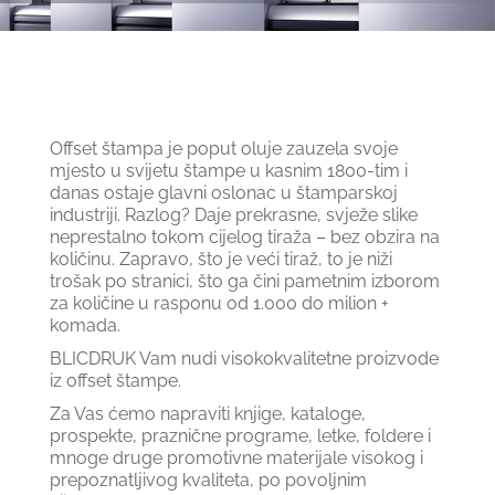
Offset štampa je poput oluje zauzela svoje
mjesto u svijetu štampe u kasnim 1800-tim i
danas ostaje glavni oslonac u štamparskoj
industriji. Razlog? Daje prekrasne, svježe slike
neprestalno tokom cijelog tiraža – bez obzira na
količinu. Zapravo, što je veći tiraž, to je niži
trošak po stranici, što ga čini pametnim izborom
za količine u rasponu od 1.000 do milion +
komada.
BLICDRUK Vam nudi visokokvalitetne proizvode
iz offset štampe.
Za Vas ćemo napraviti knjige, kataloge,
prospekte, praznične programe, letke, foldere i
mnoge druge promotivne materijale visokog i
prepoznatljivog kvaliteta, po povoljnim