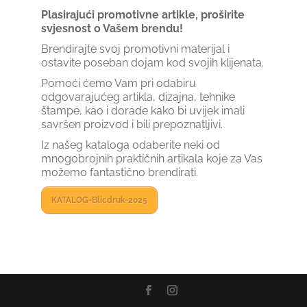
Plasirajući promotivne artikle, proširite
svjesnost o Vašem brendu!
Brendirajte svoj promotivni materijal i
ostavite poseban dojam kod svojih klijenata.
Pomoći ćemo Vam pri odabiru
odgovarajućeg artikla, dizajna, tehnike
štampe, kao i dorade kako bi uvijek imali
savršen proizvod i bili prepoznatljivi.
Iz našeg kataloga odaberite neki od
mnogobrojnih praktičnih artikala koje za Vas
možemo fantastično brendirati.
KATALOG-Blicdruk-2025