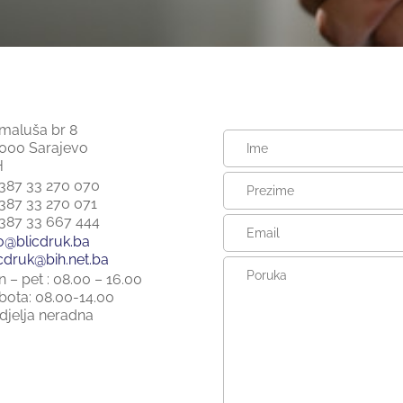
maluša br 8
 000 Sarajevo
H
387 33 270 070
387 33 270 071
387 33 667 444
fo@blicdruk.ba
icdruk@bih.net.ba
 – pet : 08.00 – 16.00
bota: 08.00-14.00
djelja neradna