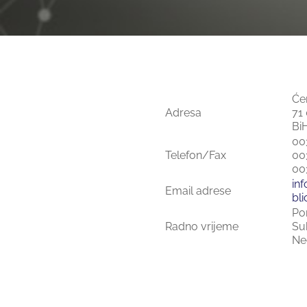
Će
Adresa
71
Bi
00
Telefon/Fax
00
00
in
Email adrese
bl
Pon
Radno vrijeme
Su
Ne